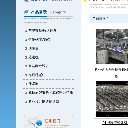
产品目录 /
东华链条/盾牌链条
链轮/齿轮/齿条
联轴器
减速机
高端制造设备
专业提供再生铝锭铸
拖链/手轮
条
涨紧器
诚招盾牌链条区域代理经销商
专业设计制造输送线
P116陶瓷设备链