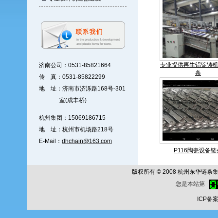
专业提供再生铝锭铸
济南公司：0531-85821664
条
传 真：0531-85822299
地 址：济南市济泺路168号-301
室(成丰桥)
杭州集团：15069186715
地 址：杭州市机场路218号
E-Mail：
dhchain@163.com
P116陶瓷设备链
版权所有 © 2008 杭州东华链条集团公
您是本站第
ICP备